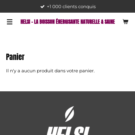
+1 000 clients conquis
Passer
au
HELSI - LA BOISSON ÉNERGISANTE NATURELLE & SAINE
contenu
principal
Panier
Il n'y a aucun produit dans votre panier.