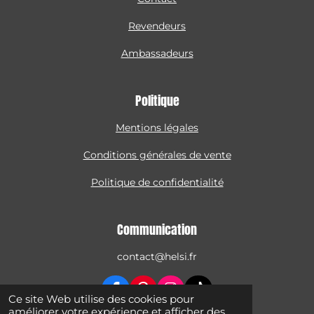
Revendeurs
Ambassadeurs
Politique
Mentions légales
Conditions générales de vente
Politique de confidentialité
Communication
contact@helsi.fr
F
P
I
T
Ce site Web utilise des cookies pour
a
i
n
i
améliorer votre expérience et afficher des