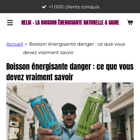
+1 000 clients conquis
Passer
au
HELSI - LA BOISSON ÉNERGISANTE NATURELLE & SAINE
contenu
principal
Accueil
»
Boisson énergisante danger : ce que vous
devez vraiment savoir
Boisson énergisante danger : ce que vous
devez vraiment savoir