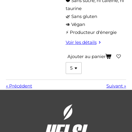
❤️ Sans sucre, ni caféine, ni
taurine
🌿 Sans gluten
🥑 Végan
⚡ Producteur d'énergie
Voir les détails
Ajouter au panier
«
Précédent
Suivant
»