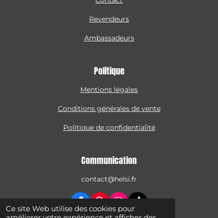
Revendeurs
Ambassadeurs
Politique
Mentions légales
Conditions générales de vente
Politique de confidentialité
Communication
contact@helsi.fr
F
P
I
T
Ce site Web utilise des cookies pour
a
i
n
i
améliorer votre expérience et afficher des