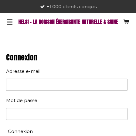
+1 000 clients conquis
Passer
au
HELSI - LA BOISSON ÉNERGISANTE NATURELLE & SAINE
contenu
principal
Connexion
Adresse e-mail
Mot de passe
Connexion