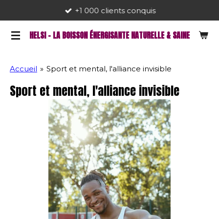
+1 000 clients conquis
Passer
au
HELSI - LA BOISSON ÉNERGISANTE NATURELLE & SAINE
contenu
principal
Accueil
»
Sport et mental, l'alliance invisible
Sport et mental, l'alliance invisible