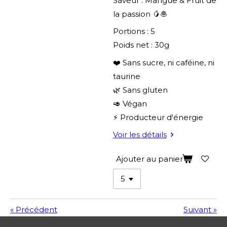
Saveur : Mangue & Fruit de
la passion 🥭🧆
Portions : 5
Poids net : 30g
❤️ Sans sucre, ni caféine, ni
taurine
🌿 Sans gluten
🥑 Végan
⚡ Producteur d'énergie
Voir les détails
Ajouter au panier
«
Précédent
Suivant
»