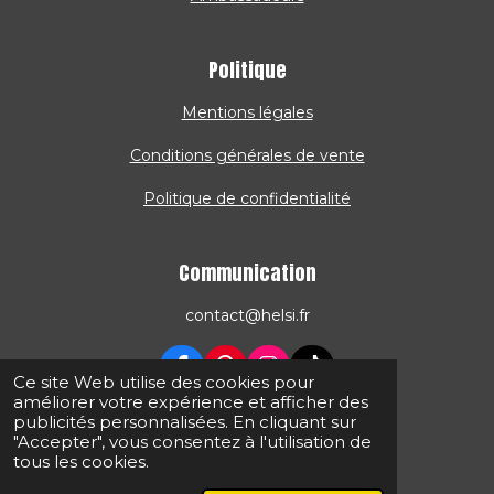
Politique
Mentions légales
Conditions générales de vente
Politique de confidentialité
Communication
contact@helsi.fr
F
P
I
T
Ce site Web utilise des cookies pour
a
i
n
i
améliorer votre expérience et afficher des
c
n
s
k
publicités personnalisées. En cliquant sur
© 2025 - 2026 HELSI | La boisson naturellement
e
t
t
T
"Accepter", vous consentez à l'utilisation de
b
e
a
o
énergisante
tous les cookies.
o
r
g
k
Propulsé par
Webador
o
e
r