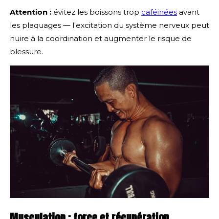
Attention :
évitez les boissons trop
caféinées
avant
les plaquages — l'excitation du système nerveux peut
nuire à la coordination et augmenter le risque de
blessure.
Musculation : force et récupération